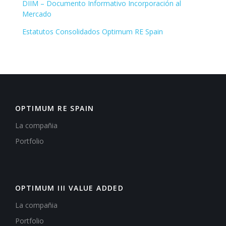
DIIM – Documento Informativo Incorporación al
Mercado
Estatutos Consolidados Optimum RE Spain
OPTIMUM RE SPAIN
La compañia
Portfolio
OPTIMUM III VALUE ADDED
La compañia
Portfolio