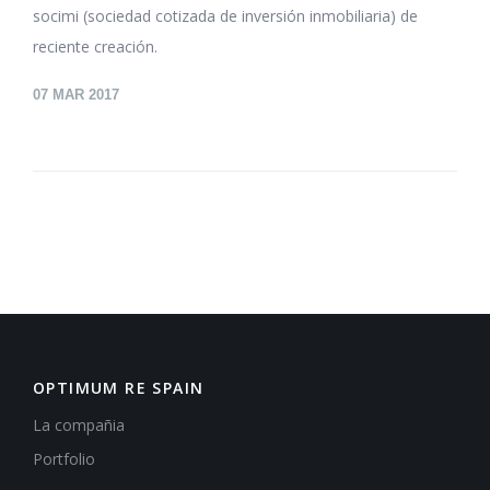
socimi (sociedad cotizada de inversión inmobiliaria) de
reciente creación.
07
MAR 2017
OPTIMUM RE SPAIN
La compañia
Portfolio