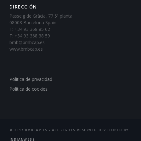
DIRECCIÓN
Passeig de Gràcia, 77 5ª planta
08008 Barcelona Spain
T: +34 93 368 85 62
T: +34 93 368 38 59
bmb@bmbcap.es
www.bmbcap.es
Política de privacidad
Política de cookies
© 2017 BMBCAP.ES - ALL RIGHTS RESERVED DEVELOPED BY
INDIANWEBS