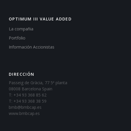
OPTIMUM III VALUE ADDED
La compañia
Portfolio
Información Accionistas
DIRECCIÓN
Passeig de Gràcia, 77 5ª planta
08008 Barcelona Spain
T: +34 93 368 85 62
T: +34 93 368 38 59
bmb@bmbcap.es
www.bmbcap.es