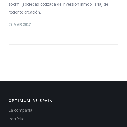
socimi (sociedad cotizada de inversión inmobiliaria) de
reciente creación.
07
MAR 2017
OPTIMUM RE SPAIN
La compañia
Portfolio